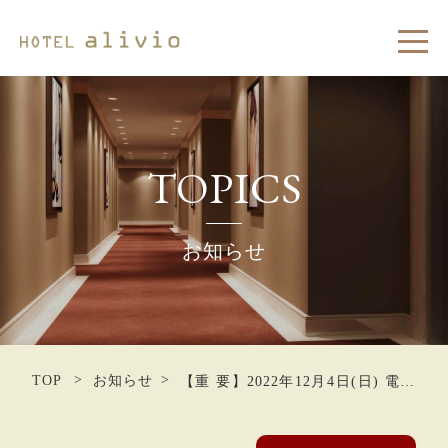
メニ
TOPICS
お知らせ
TOP
お知らせ
【重 要】2022年12月4日(日) 電気
設備点検による停電のおしらせ