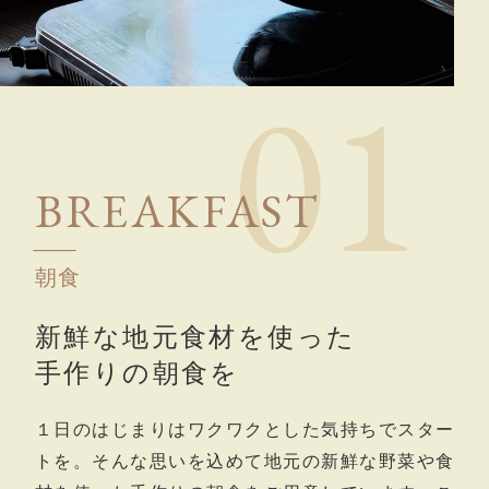
0
1
B
R
E
A
K
F
A
S
T
朝食
新鮮な地元食材を使った
手作りの朝食を
１日のはじまりはワクワクとした気持ちでスター
トを。そんな思いを込めて地元の新鮮な野菜や食