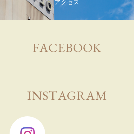
アクセス
F
A
C
E
B
O
O
K
I
N
S
T
A
G
R
A
M