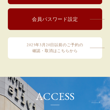
会員パスワード設定
2025年3月20日以前のご予約の
確認・取消はこちらから
A
C
C
E
S
S