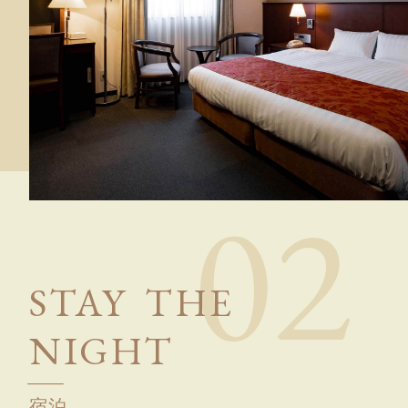
0
2
S
T
A
Y
T
H
E
N
I
G
H
T
宿泊