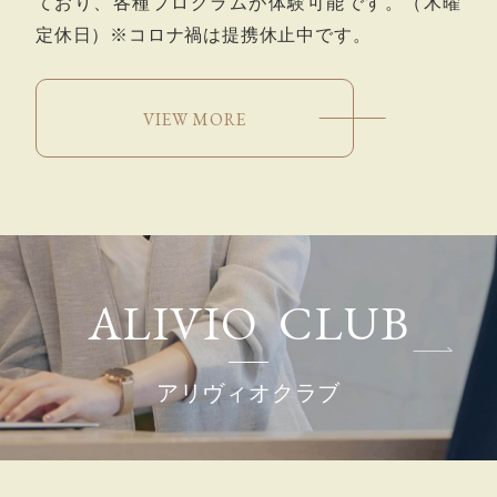
ており、各種プログラムが体験可能です。（木曜
定休日）※コロナ禍は提携休止中です。
VIEW MORE
A
L
I
V
I
O
C
L
U
B
アリヴィオクラブ